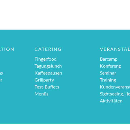
ATION
CATERING
VERANSTA
Fingerfood
Barcamp
Tagungslunch
Konferenz
as
Kaffeepausen
Seminar
er
Grillparty
Training
Fest-Buffets
Kundenveranst
Menüs
Sightseeing, H
Aktivitäten