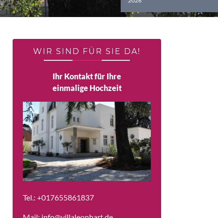
2026
WIR SIND FÜR SIE DA!
Ihr Kontakt für Ihre
einmalige Hochzeit
Tel.:
+017655861837
Mail:
info@villaleonhart.de