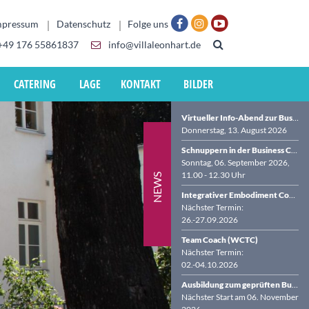
mpressum
Datenschutz
Folge uns
+49 176 55861837
info@villaleonhart.de
CATERING
LAGE
KONTAKT
BILDER
Virtueller Info-Abend zur Business Coach-Ausbildung (BDVT & WCTC)
Donnerstag, 13. August 2026
Schnuppern in der Business Coach-Ausbildung in der VILLA LEONHART
Sonntag, 06. September 2026,
11.00 - 12.30 Uhr
NEWS
Integrativer Embodiment Coach (WCTC)
Nächster Termin:
26.-27.09.2026
Team Coach (WCTC)
Nächster Termin:
02.-04.10.2026
Ausbildung zum geprüften Business Coach (BDVT & WCTC)
Nächster Start am 06. November