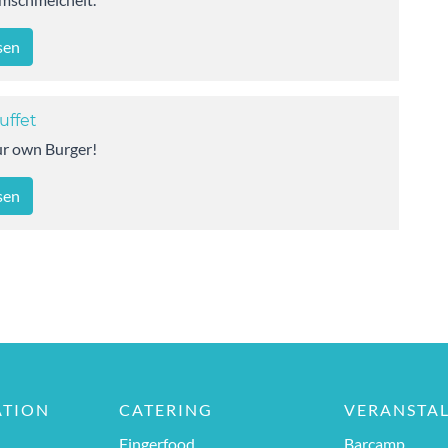
sen
uffet
ur own Burger!
sen
ATION
CATERING
VERANSTA
Fingerfood
Barcamp