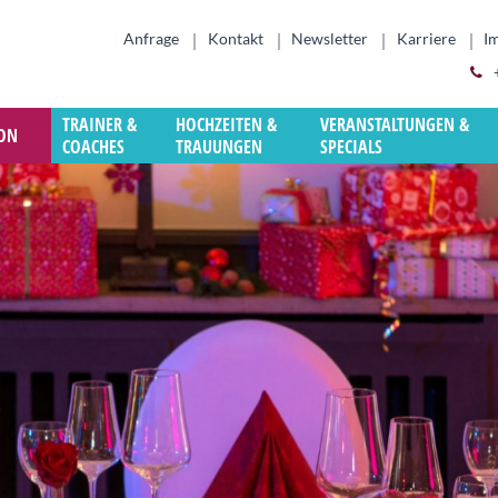
Anfrage
Kontakt
Newsletter
Karriere
I
TRAINER &
HOCHZEITEN &
VERANSTALTUNGEN &
ION
COACHES
TRAUUNGEN
SPECIALS