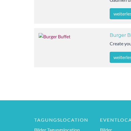
weiterle
Burger B
Create yo
weiterle
TAGUNGSLOCATION
EVENTLOC
Bilder Tagungslocation
Bilder