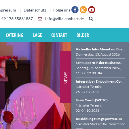
mpressum
Datenschutz
Folge uns
+49 176 55861837
info@villaleonhart.de
CATERING
LAGE
KONTAKT
BILDER
Virtueller Info-Abend zur Business Coach-Ausbildung (BDVT & WCTC)
Donnerstag, 13. August 2026
Schnuppern in der Business Coach-Ausbildung in der VILLA LEONHART
Sonntag, 06. September 2026,
11.00 - 12.30 Uhr
NEWS
Integrativer Embodiment Coach (WCTC)
Nächster Termin:
26.-27.09.2026
Team Coach (WCTC)
Nächster Termin:
02.-04.10.2026
Ausbildung zum geprüften Business Coach (BDVT & WCTC)
Nächster Start am 06. November