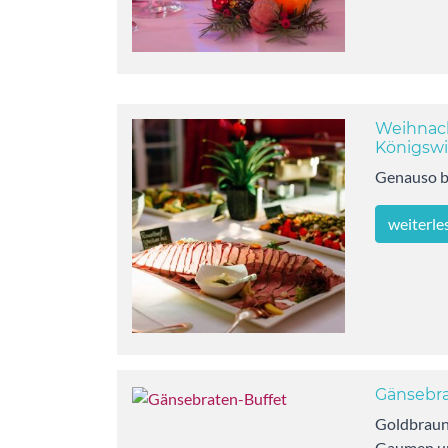
Weihnach
Königswi
Genauso b
weiterle
Gänsebra
Goldbraun 
Gaumen um