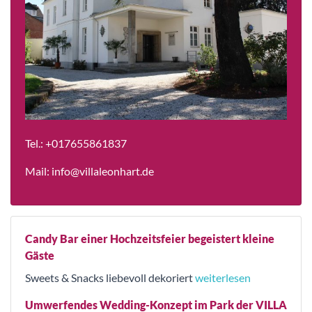
Tel.:
+017655861837
Mail:
info@villaleonhart.de
Candy Bar einer Hochzeitsfeier begeistert kleine
Gäste
Sweets & Snacks liebevoll dekoriert
weiterlesen
Umwerfendes Wedding-Konzept im Park der VILLA