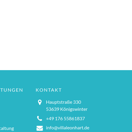
LTUNGEN
KONTAKT
Hauptstraße 330
53639 Königswinter
+49 176 55861837
info@villaleonhart.de
altung