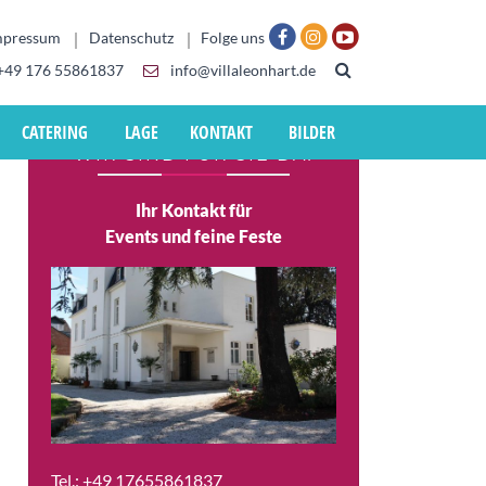
mpressum
Datenschutz
Folge uns
+49 176 55861837
info@villaleonhart.de
CATERING
LAGE
KONTAKT
BILDER
WIR SIND FÜR SIE DA!
Ihr Kontakt für
Events und feine Feste
Tel.:
+49 17655861837