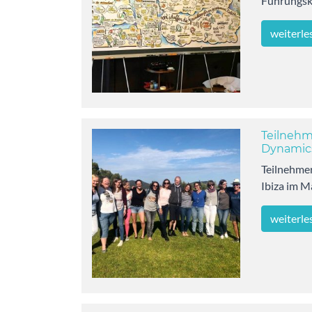
Führungsk
weiterle
Teilnehm
Dynamic
Teilnehme
Ibiza im M
weiterle