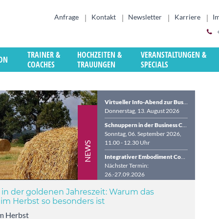
Anfrage
Kontakt
Newsletter
Karriere
I
TRAINER &
HOCHZEITEN &
VERANSTALTUNGEN &
ION
COACHES
TRAUUNGEN
SPECIALS
Virtueller Info-Abend zur Business Coach-Ausbildung (BDVT & WCTC)
Donnerstag, 13. August 2026
Schnuppern in der Business Coach-Ausbildung in der VILLA LEONHART
Sonntag, 06. September 2026,
11.00 - 12.30 Uhr
NEWS
Integrativer Embodiment Coach (WCTC)
Nächster Termin:
26.-27.09.2026
Team Coach (WCTC)
 in der goldenen Jahreszeit: Warum das
Nächster Termin:
 im Herbst so besonders ist
02.-04.10.2026
im Herbst