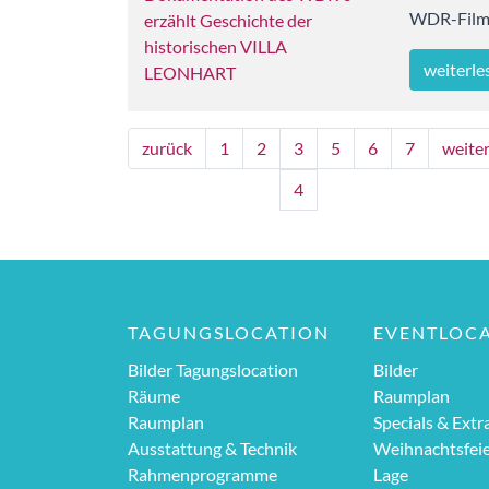
WDR-Film 
weiterle
zurück
1
2
3
5
6
7
weite
4
TAGUNGSLOCATION
EVENTLOC
Bilder Tagungslocation
Bilder
Räume
Raumplan
Raumplan
Specials & Extr
Ausstattung & Technik
Weihnachtsfei
Rahmenprogramme
Lage