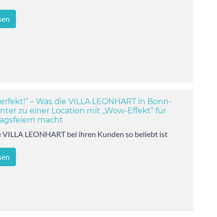
Ausbildung zum geprüften Business Coach (BDVT & WCTC)
Nächster Start am 06. November
sen
2026
perfekt!“ – Was die VILLA LEONHART in Bonn-
nter zu einer Location mit „Wow-Effekt“ für
agsfeiern macht
 VILLA LEONHART bei ihren Kunden so beliebt ist
sen