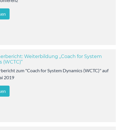
onferenz
sen
erbericht: Weiterbildung „Coach for System
s (WCTC)“
rbericht zum "Coach for System Dynamics (WCTC)" auf
ai 2019
sen