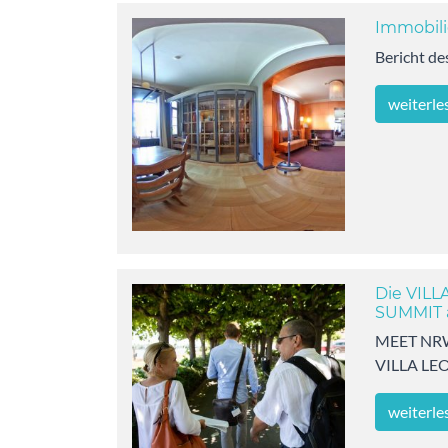
Immobili
Bericht d
weiterle
Die VIL
SUMMIT a
MEET NRW 
VILLA L
weiterle