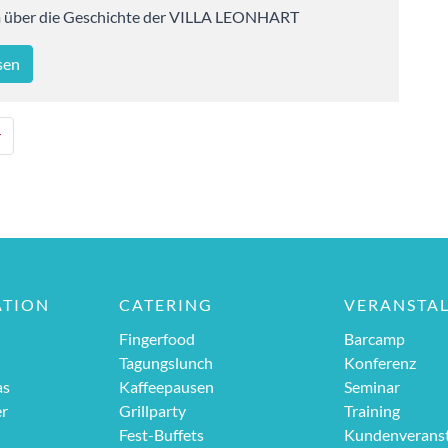
über die Geschichte der VILLA LEONHART
sen
r
ATION
CATERING
VERANSTA
Fingerfood
Barcamp
Tagungslunch
Konferenz
as
Kaffeepausen
Seminar
er
Grillparty
Training
Fest-Buffets
Kundenveranst