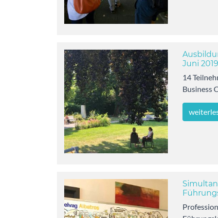
Ausbildu
Juni 2019
14 Teilne
Business 
weiterle
Simultan
Führungs
Profession