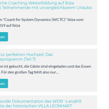
che Coaching-Weiterbildung auf Ibiza
 Teilnehmende mit unvergleichbarem Urlaubs-
um "Coach for System Dynamics (WCTC)" Ibiza vom
019 auf Ibiza
sen
zur perfekten Hochzeit: Das
sprogramm (Teil 7)
on ist gebucht, die Gäste sind eingeladen und das Essen
t. Für den großen Tag fehlt also nur…
sen
svolle Dokumentation des WDR´s erzählt
te der historischen VILLA LEONHART