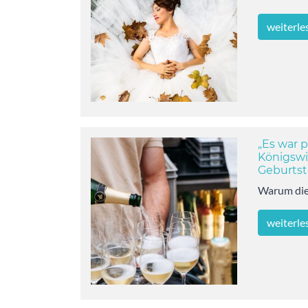
weiterle
„Es war 
Königswi
Geburtst
Warum die
weiterle