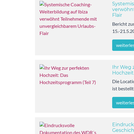
Systemis
verwöhnt
Flair
Bericht z
15.-21.5.2
weiterle
Ihr Weg 
Hochzeit
Die Locati
ist bestell
weiterle
Eindruck
Geschich