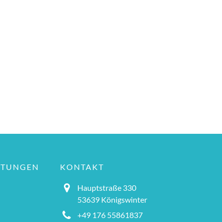
LTUNGEN
KONTAKT
Hauptstraße 330
53639 Königswinter
+49 176 55861837