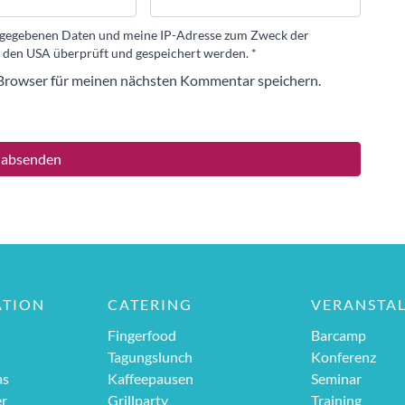
eingegebenen Daten und meine IP-Adresse zum Zweck der
 den USA überprüft und gespeichert werden.
*
Browser für meinen nächsten Kommentar speichern.
ATION
CATERING
VERANSTA
Fingerfood
Barcamp
Tagungslunch
Konferenz
as
Kaffeepausen
Seminar
er
Grillparty
Training