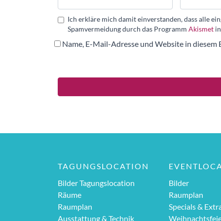
Ich erkläre mich damit einverstanden, dass alle 
Spamvermeidung durch das Programm
Akismet
in
Name, E-Mail-Adresse und Website in diesem 
TAGUNGSLOCATION
EVENTLOC
Bilder Tagungslocation
Bilder
Räume
Raumplan
Raumplan
Specials & Extr
Ausstattung & Technik
Weihnachtsfei