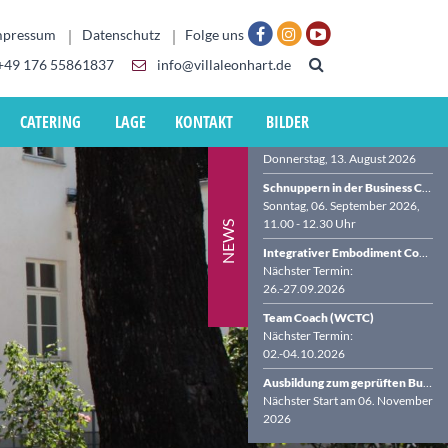
mpressum
Datenschutz
Folge uns
+49 176 55861837
info@villaleonhart.de
CATERING
LAGE
KONTAKT
BILDER
Virtueller Info-Abend zur Business Coach-Ausbildung (BDVT & WCTC)
Donnerstag, 13. August 2026
Schnuppern in der Business Coach-Ausbildung in der VILLA LEONHART
Sonntag, 06. September 2026,
11.00 - 12.30 Uhr
NEWS
Integrativer Embodiment Coach (WCTC)
Nächster Termin:
26.-27.09.2026
Team Coach (WCTC)
Nächster Termin:
02.-04.10.2026
Ausbildung zum geprüften Business Coach (BDVT & WCTC)
Nächster Start am 06. November
2026