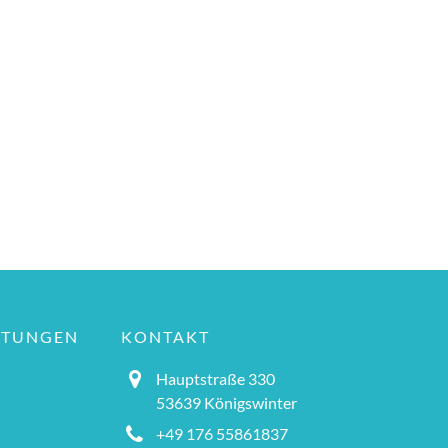
LTUNGEN
KONTAKT
Hauptstraße 330
53639 Königswinter
+49 176 55861837