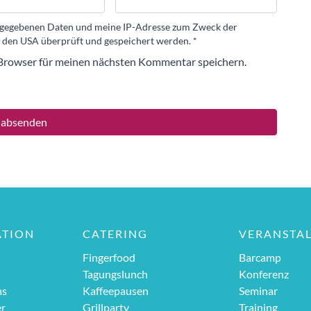
eingegebenen Daten und meine IP-Adresse zum Zweck der
 den USA überprüft und gespeichert werden.
*
Browser für meinen nächsten Kommentar speichern.
ATION
CATERING
VERANSTA
Fingerfood
Barcamp
Tagungslunch
Konferenz
as
Kaffeepausen
Seminar
er
Grillparty
Training