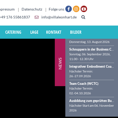
mpressum
Datenschutz
Folge uns
+49 176 55861837
info@villaleonhart.de
CATERING
LAGE
KONTAKT
BILDER
Virtueller Info-Abend zur Business Coach-Ausbildung (BDVT & WCTC)
Donnerstag, 13. August 2026
Schnuppern in der Business Coach-Ausbildung in der VILLA LEONHART
Sonntag, 06. September 2026,
11.00 - 12.30 Uhr
NEWS
Integrativer Embodiment Coach (WCTC)
Nächster Termin:
26.-27.09.2026
Team Coach (WCTC)
Nächster Termin:
02.-04.10.2026
Ausbildung zum geprüften Business Coach (BDVT & WCTC)
Nächster Start am 06. November
2026