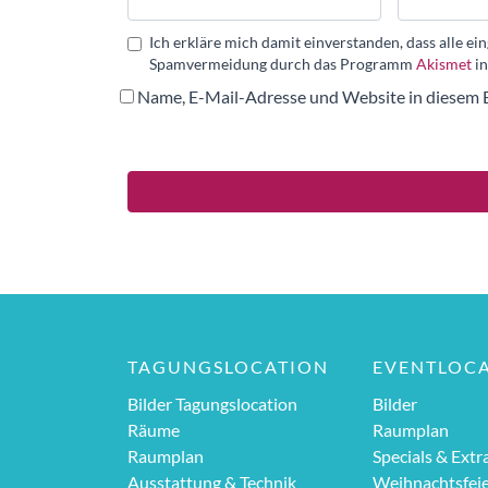
Ich erkläre mich damit einverstanden, dass alle 
Spamvermeidung durch das Programm
Akismet
in
Name, E-Mail-Adresse und Website in diesem 
TAGUNGSLOCATION
EVENTLOC
Bilder Tagungslocation
Bilder
Räume
Raumplan
Raumplan
Specials & Extr
Ausstattung & Technik
Weihnachtsfei