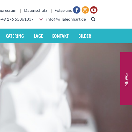
mpressum
Datenschutz
Folge uns
+49 176 55861837
info@villaleonhart.de
CATERING
LAGE
KONTAKT
BILDER
NEWS