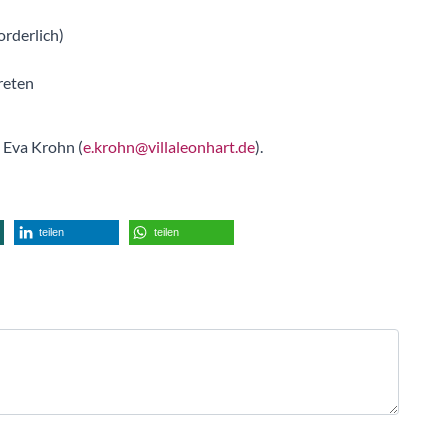
orderlich)
reten
 Eva Krohn (
e.krohn@villaleonhart.de
).
teilen
teilen