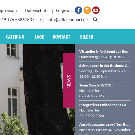
mpressum
Datenschutz
Folge uns
+49 176 55861837
info@villaleonhart.de
CATERING
LAGE
KONTAKT
BILDER
Virtueller Info-Abend zur Business Coach-Ausbildung (BDVT & WCTC)
Donnerstag, 06. August 2026
Schnuppern in der Business Coach-Ausbildung in der VILLA LEONHART
Sonntag, 06. September 2026,
11.00 - 12.30 Uhr
NEWS
Team Coach (WCTC)
Nächster Termin:
02.-04.10.2026
Integrativer Embodiment Coach (WCTC)
Nächster Termin:
26.-27.09.2026
Ausbildung zum geprüften Business Coach (BDVT & WCTC)
Nächster Start am 06. November