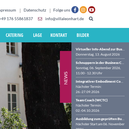
mpressum
Datenschutz
Folge uns
+49 176 55861837
info@villaleonhart.de
CATERING
LAGE
KONTAKT
BILDER
Virtueller Info-Abend zur Business Coach-Ausbildung (BDVT & WCTC)
Donnerstag, 13. August 2026
Schnuppern in der Business Coach-Ausbildung in der VILLA LEONHART
Sonntag, 06. September 2026,
11.00 - 12.30 Uhr
NEWS
Integrativer Embodiment Coach (WCTC)
Nächster Termin:
26.-27.09.2026
Team Coach (WCTC)
Nächster Termin:
02.-04.10.2026
Ausbildung zum geprüften Business Coach (BDVT & WCTC)
Nächster Start am 06. November