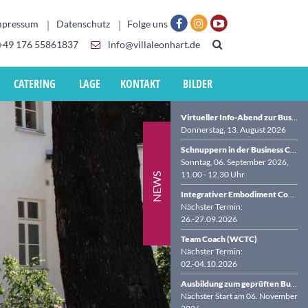
mpressum
Datenschutz
Folge uns
+49 176 55861837
info@villaleonhart.de
CATERING
LAGE
KONTAKT
BILDER
Virtueller Info-Abend zur Business Coach-Ausbildung (BDVT & WCTC)
Donnerstag, 13. August 2026
Schnuppern in der Business Coach-Ausbildung in der VILLA LEONHART
Sonntag, 06. September 2026,
11.00 - 12.30 Uhr
NEWS
Integrativer Embodiment Coach (WCTC)
Nächster Termin:
26.-27.09.2026
Team Coach (WCTC)
Nächster Termin:
02.-04.10.2026
Ausbildung zum geprüften Business Coach (BDVT & WCTC)
Nächster Start am 06. November