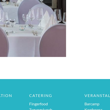
ATION
CATERING
VERANSTA
Fingerfood
Barcamp
Tagungslunch
Konferenz