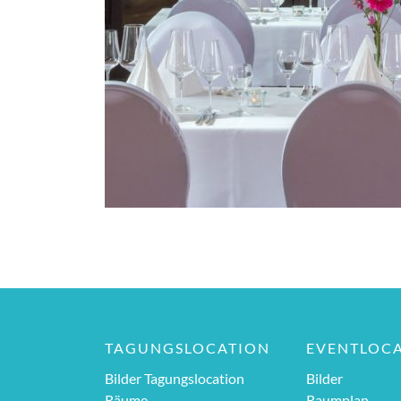
TAGUNGSLOCATION
EVENTLOC
Bilder Tagungslocation
Bilder
Räume
Raumplan