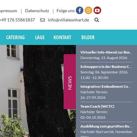
mpressum
Datenschutz
Folge uns
+49 176 55861837
info@villaleonhart.de
CATERING
LAGE
KONTAKT
BILDER
Virtueller Info-Abend zur Business Coach-Ausbildung (BDVT & WCTC)
Donnerstag, 13. August 2026
Schnuppern in der Business Coach-Ausbildung in der VILLA LEONHART
Sonntag, 06. September 2026,
11.00 - 12.30 Uhr
NEWS
Integrativer Embodiment Coach (WCTC)
Nächster Termin:
26.-27.09.2026
Team Coach (WCTC)
Nächster Termin:
02.-04.10.2026
Ausbildung zum geprüften Business Coach (BDVT & WCTC)
Nächster Start am 06. November