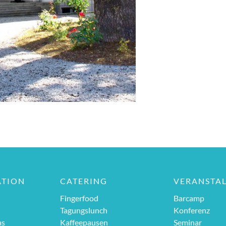
ATION
CATERING
VERANSTA
Fingerfood
Barcamp
Tagungslunch
Konferenz
as
Kaffeepausen
Seminar