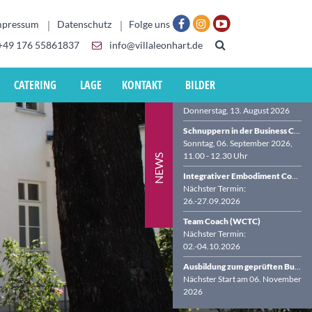
mpressum
Datenschutz
Folge uns
+49 176 55861837
info@villaleonhart.de
CATERING
LAGE
KONTAKT
BILDER
Virtueller Info-Abend zur Business Coach-Ausbildung (BDVT & WCTC)
Donnerstag, 13. August 2026
Schnuppern in der Business Coach-Ausbildung in der VILLA LEONHART
Sonntag, 06. September 2026,
11.00 - 12.30 Uhr
NEWS
Integrativer Embodiment Coach (WCTC)
Nächster Termin:
26.-27.09.2026
Team Coach (WCTC)
Nächster Termin:
02.-04.10.2026
Ausbildung zum geprüften Business Coach (BDVT & WCTC)
Nächster Start am 06. November
2026