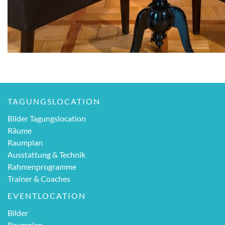
TAGUNGSLOCATION
Bilder Tagungslocation
Räume
Raumplan
Ausstattung & Technik
Rahmenprogramme
Trainer & Coaches
EVENTLOCATION
Bilder
Raumplan