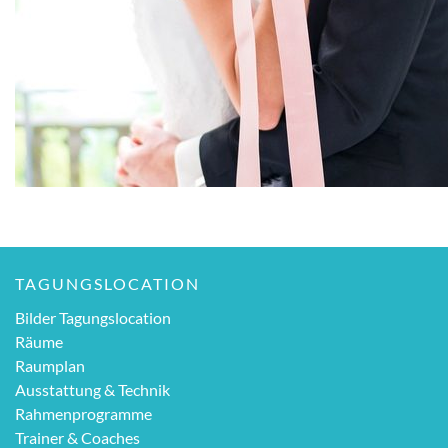
TAGUNGSLOCATION
Bilder Tagungslocation
Räume
Raumplan
Ausstattung & Technik
Rahmenprogramme
Trainer & Coaches